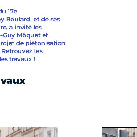
du 17e
oy Boulard, et de ses
, a invité les
he-Guy Môquet et
projet de piétonisation
. Retrouvez les
des travaux !
avaux