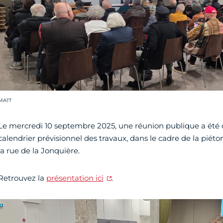
rédit photo :
MA17
Le mercredi 10 septembre 2025, une réunion publique a été o
calendrier prévisionnel des travaux, dans le cadre de la piéton
la rue de la Jonquière.
Retrouvez la
présentation ici
.