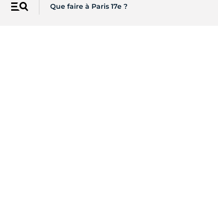
Que faire à Paris 17e ?
Menu
Les newsletters de Paris
Recevez directement par email
l'actualité de vos centres d'intérêt
S'INSCRIRE
Sur les réseaux