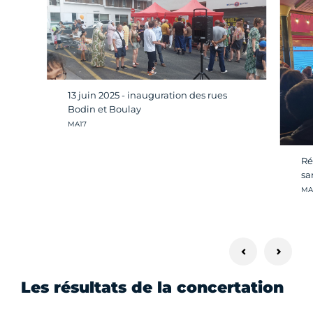
13 juin 2025 - inauguration des rues
Bodin et Boulay
Crédit photo :
MA17
Ré
sa
Cré
MA
Les résultats de la concertation