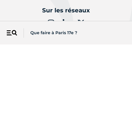
Sur les réseaux
Que faire à Paris 17e ?
Menu
Une question ?
CONTACTEZ-NOUS
Retrouvez toutes les informations sur
Paris.fr
Mentions légales
Accessibilité :
partiellement conforme
Open Data
Politique de cookies
Plan du site