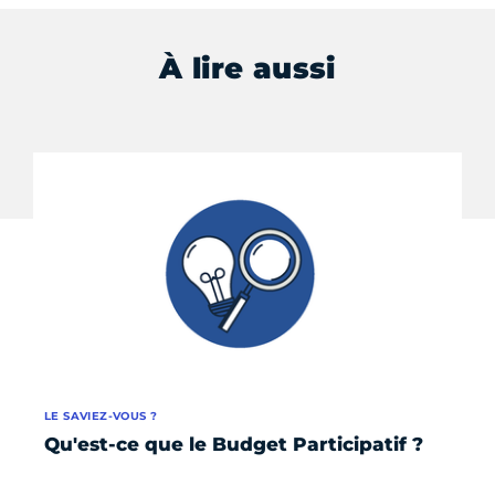
À lire aussi
LE SAVIEZ-VOUS ?
ÉV
Qu'est-ce que le Budget Participatif ?
Bu
pr