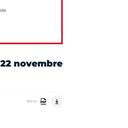
ole
le 22 novembre
265 ko