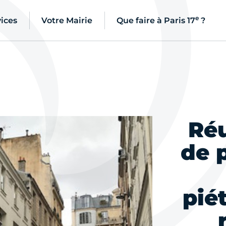
e
ices
Votre Mairie
Que faire à Paris 17
?
Ré
de 
pié