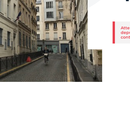
Atte
depu
cont