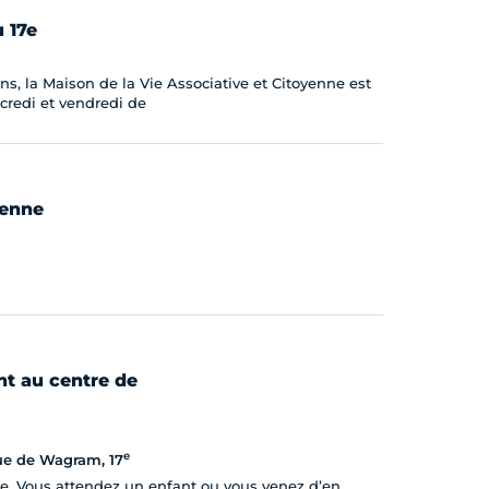
 17e
s, la Maison de la Vie Associative et Citoyenne est
rcredi et vendredi de
yenne
t au centre de
e
ue de Wagram, 17
. Vous attendez un enfant ou vous venez d’en