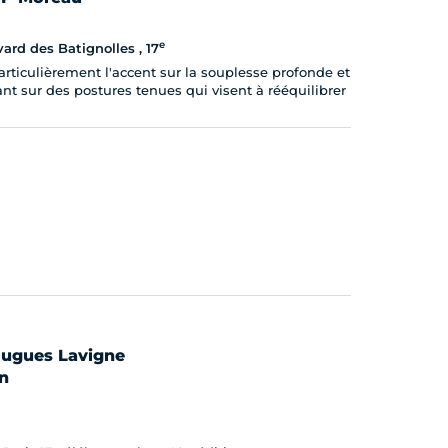
e
ard des Batignolles , 17
ticulièrement l'accent sur la souplesse profonde et
ant sur des postures tenues qui visent à rééquilibrer
 Hugues Lavigne
n