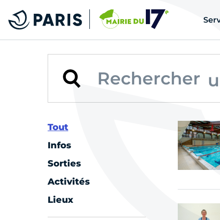
u
Serv
u
u
u
u
Tout
Infos
u
Sorties
u
Activités
Lieux
u