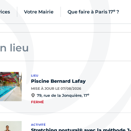
ne actualité
e
ices
Votre Mairie
Que faire à Paris 17
?
ne activité
n lieu
n évènement
ne sortie
LIEU
Piscine Bernard Lafay
MISE À JOUR LE 07/08/2026
n service
e
79, rue de la Jonquière, 17
FERMÉ
ne démarche
ne information
ACTIVITÉ
Stretching postural® avec la méthode 