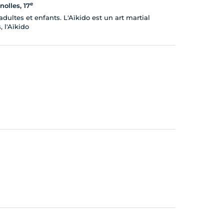
e
olles, 17
ultes et enfants. L'Aïkido est un art martial
 l'Aïkido