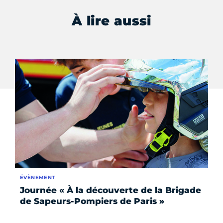
À lire aussi
ÉVÈNEMENT
ÉV
Journée « À la découverte de la Brigade
Ca
de Sapeurs-Pompiers de Paris »
po
d