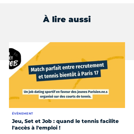
À lire aussi
ÉVÈNEMENT
ÉV
Jeu, Set et Job : quand le tennis facilite
Fo
l'accès à l'emploi !
da